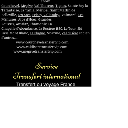
choix.
Courchevel
,
Megève
,
Val Thorens
,
Tignes
, Sainte Foy la
Tarantaise,
La Tania
,
Méribel
, Saint Martin de
Belleville,
Les Arcs
,
Peisey-Vallandry
, Valmorel,
Les
Menuires
, Alpe d'Huez Grandes
Rousses, Avoriaz, Chamonix, La
Chapelle d'Abondance, La Rosière 1850, Le Tour Ski
Pass Mont Blanc,
La Plagne
, Morzine,
Val d'Isère
et bien
d'autres....
www.courchevelransfertvip.com
www.valdiseretransfertvip.com
www.megevetransfertvip.com
Voiture avec chauffeur aéroport Avignon Gare TGV
Service
Transfert international
Transfert ou voyage France
- international, qu'il soit d'affaire ou
d'agrément, nous avons le véhicule
parfait.