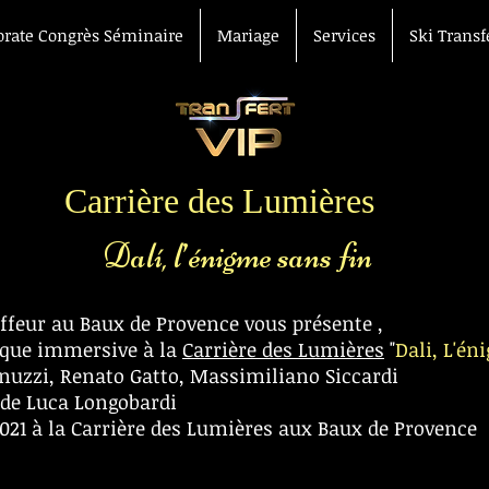
orate Congrès Séminaire
Mariage
Services
Ski Transf
Voiture avec chauff
aéroport Avignon Ga
TGV
Carrière des Lumières
Dalí, l’énigme sans fin
ffeur au Baux de Provence vous présente ,
ique immersive à la
Carrière des Lumières
"
Dali, L'én
nuzzi, Renato Gatto, Massimiliano Siccardi
 de Luca Longobardi
021 à la Carrière des Lumières aux Baux de Provence