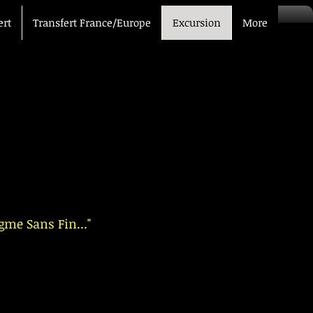
ert
Transfert France/Europe
Excursion
More
eur
re
igme Sans Fin..."