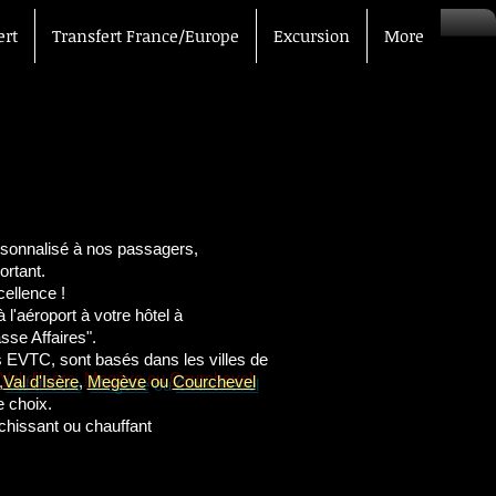
ert
Transfert France/Europe
Excursion
More
eur
re
rsonnalisé
à nos passagers,
ortant.
cellence !
l'aéroport à votre hôtel à
sse Affaires".
s EVTC, sont basés dans les villes de
,
Val d'Isère
,
Megève
ou
Courchevel
e choix.
chissant ou chauffant
n