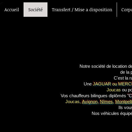
Accueil
Société
Transfert / Mise a disposition
Corp
Notre société de location d
de la 
C'est la 
Une
JAGUAR ou MER
Joucas
ou po
Vos chauffeurs bilingues diplômés
"C
Joucas
,
Avignon
,
Nîmes
,
Montpelli
Ils vou
Nos véhicules équip