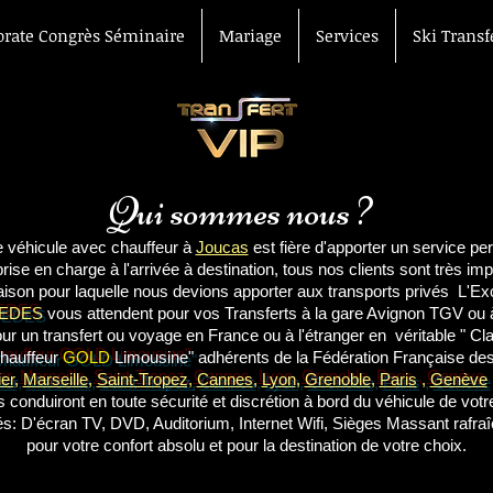
orate Congrès Séminaire
Mariage
Services
Ski Transf
Voiture avec chauff
aéroport Avignon Ga
TGV
Qui sommes nous ?
e véhicule avec chauffeur à
Joucas
est fière d'apporter un service pe
prise en charge à l'arrivée à destination, tous nos clients sont très imp
raison pour laquelle nous devions apporter aux transports privés L'Ex
CEDES
vous attendent pour vos Transferts à la gare Avignon TGV ou à 
ur un transfert ou voyage en France ou à l'étranger en véritable " Cla
hauffeur
GOLD
Limousine"
adhérents de la Fédération Française de
er
,
Marseille
,
Saint-Tropez,
Cannes
,
Lyon
,
Grenoble
,
Paris
,
Genève
s conduiront en toute sécurité et discrétion à bord du véhicule de votr
és:
D'écran TV, DVD, Auditorium, Internet Wifi, Sièges Massant rafraî
pour votre confort absolu et
pour la destination de votre choix.
Transport gare aéroport hôtel Avignon, voiture avec chauffeur Avigno