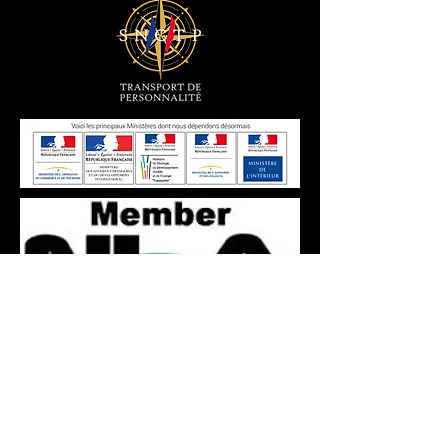
Information et réservation 24h/24 - Mr
BARIKA: Tel
+33(0)6 61 59 13 23
contact
Mail Box :
contact@transfertvip.fr
SAS au capital de 50 000 € - SIRET :
799 771
456 00016
- Code NAF : 4932Z - N° TVA
Intracommunautaire : FR 777
9977 1456
-