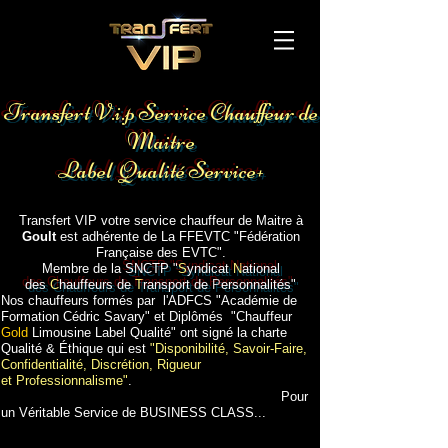
Voiture avec chauffeur aéroport Avignon
Gare TGV
Transfert V.i.p Service Chauffeur de
Maitre
Label Qualité Service+
Transport gare aéroport hotel Avignon
Transfert VIP votre service chauffeur de Maitre à
Goult
est adhérente de La FFEVTC "Fédération
Française des EVTC".
Membre de la
SNCTP "
S
yndicat
N
ational
des
C
hauffeurs de
T
ransport de
P
ersonnalités"
Nos chauffeurs formés par l'ADFCS "Académie de
Formation Cédric Savary" et Diplômés "Chauffeur
Gold
Limousine Label Qualité" ont signé la charte
Qualité & Éthique qui est
"Disponibilité, Savoir-Faire,
Confidentialité, Discrétion, Rigueur
et Professionnalisme"
.
Pour
un Véritable Service de BUSINESS CLASS...
Voiture avec chauffeur
Goult
aéroport
Goult
Gare
TGV