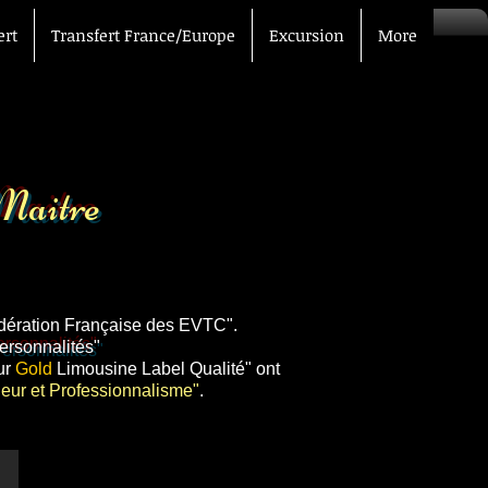
ert
Transfert France/Europe
Excursion
More
eur
re
 Maitre
ération Française des EVTC".
ersonnalités"
ur
Gold
Limousine Label Qualité" ont
gueur et Professionnalisme"
.