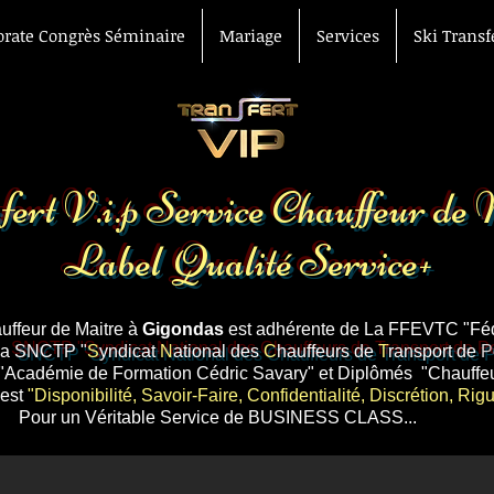
orate Congrès Séminaire
Mariage
Services
Ski Transf
Voiture avec chauff
aéroport Avignon Ga
TGV
ert V.i.p Service Chauffeur de
Label Qualité Service+
Transport gare aéroport hotel Avignon
auffeur de Maitre à
Gigondas
est adhérente de La FFEVTC "Féd
la
SNCTP "
S
yndicat
N
ational des
C
hauffeurs de
T
ransport de
P
"Académie de Formation Cédric Savary" et Diplômés "Chauffe
 est
"Disponibilité, Savoir-Faire, Confidentialité, Discrétion, Ri
Service de BUSINESS CLASS...
roport
Gare TGV