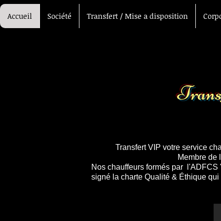
Accueil
Société
Transfert / Mise a disposition
Corp
Transf
Transfert VIP votre service ch
Membre de 
Nos chauffeurs formés par l'ADFCS 
signé la charte Qualité & Éthique qui
Pour un Véritable 
Voiture avec chauffeur
Gigondas
aé