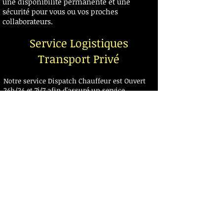
une disponibilité permanente et une
sécurité pour vous ou vos proches
collaborateurs.
Service Logistiques
Transport Privé
Notre service Dispatch Chauffeur est Ouvert
24h/24 et 7j/7 afin d'assuré un service
continue et une réactivité H24
Ponctuel ou longue durée ? ouvrez un compte
pro avec vos accès privé à notre centrale de
réservation et prenez la priorité du
booking chauffeur.
Vos chauffeurs bilingues et nos véhicules
équipés d'auditorium, Ecran Vidéo et TV
numérique, répondront à vos besoins de
transport VIP de vos plus proche
collaborateurs ou clients.