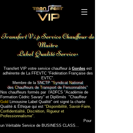
Voiture avec chauffeur aéroport Avignon
Gare TGV
Transfert V.i.p Service Chauffeur de
Maitre
Label Qualité Service+
Transport gare aéroport hotel Avignon
Transfert VIP votre service chauffeur à
Gordes
est
adhérente de La FFEVTC "Fédération Française des
EVTC".
Membre de la
SNCTP "
S
yndicat
N
ational
des
C
hauffeurs de
T
ransport de
P
ersonnalités"
Nos chauffeurs formés par l'ADFCS "Académie de
Formation Cédric Savary" et Diplômés "Chauffeur
Gold
Limousine Label Qualité" ont signé la charte
Qualité & Éthique qui est
"Disponibilité, Savoir-Faire,
Confidentialité, Discrétion, Rigueur et
Professionnalisme"
.
Pour
un Véritable Service de BUSINESS CLASS...
Voiture avec chauffeur
à
Gordes
aéroport
Gordes