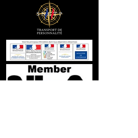
Information et réservation 24h/24 - Mr
BARIKA: Tel
+33(0)6 61 59 13 23
contact
Mail Box :
contact@transfertvip.fr
SAS au capital de 50 000 € - SIRET :
799 771
456 00016
- Code NAF : 4932Z - N° TVA
Intracommunautaire : FR 777
9977 1456
-