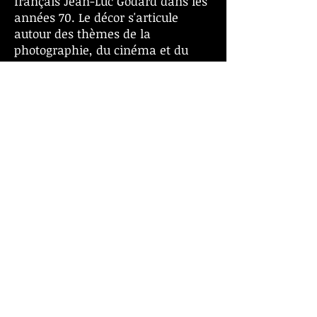
français Jean-Luc Godard dans les
années 70. Le décor s'articule
autour des thèmes de la
photographie, du cinéma et du
design.
Un parc de 2 hectares de verdure,
signé Jean-Louis Schreyer, vous
accueille dans un calme absolu.
Contact hôtel de L'image
36 Boulevard Victor Hugo, 13210
Saint-Rémy-de-Provence
Tel:
04 90 92 51 50
Web site:
https://www.hotel-
image.fr
Réservation Chauffeur Hôtel de L 'image
Location de voiture avec chauffeur
Avignon
|
Marseille
|
Cannes
|
St Tropez
|
Nîmes
|
Montpellier
|
Grenoble
|
Courchevel
|
Megève
|
Lyon
|
Val d'Isère
Réservation 24h/24
{Cliquer ICI}
|
Information -Tel
+33(0)6 61 59 13 23
| Mail:
contact@transfertvip.fr