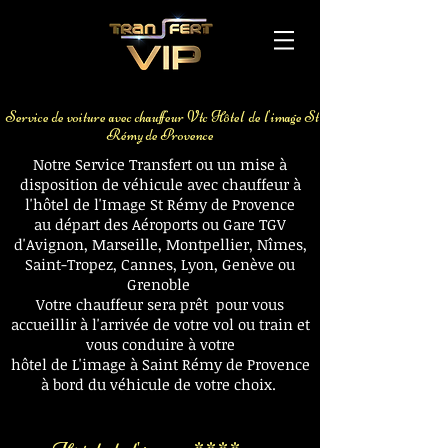
Voiture avec chauffeur aéroport Avignon
Gare TGV
Service de voiture avec chauffeur Vtc Hôtel de l'image St
Rémy de Provence
Notre Service Transfert ou un mise à
disposition de véhicule avec chauffeur à
l'hôtel de l'Image St Rémy de Provence
au départ des Aéroports ou Gare TGV
d'Avignon, Marseille,
Montpellier
,
Nîmes
,
Saint-Tropez, Cannes, Lyon, Genève ou
Grenoble
Votre chauffeur sera prêt pour vous
accueillir à l'arrivée de votre vol ou train et
vous conduire à votre
hôtel de L'image à Saint Rémy de Provence
à bord du véhicule de votre choix.
Voiture avec chauffeur aéroport Avignon
Gare TGV