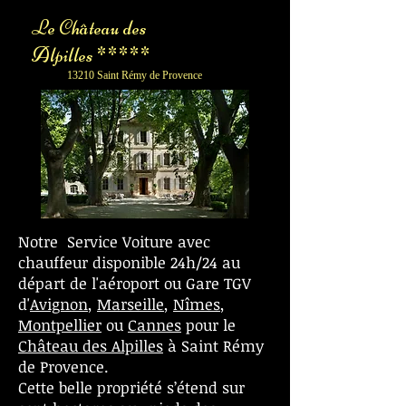
Le Château des
Alpilles *****
13210 Saint Rémy de Provence
Notre Service Voiture avec
chauffeur disponible 24h/24 au
départ de l'aéroport ou Gare TGV
d'
Avignon
,
Marseille
,
Nîmes
,
Montpellier
ou
Cannes
pour le
Château des Alpilles
à Saint Rémy
de Provence.
Cette belle propriété s’étend sur