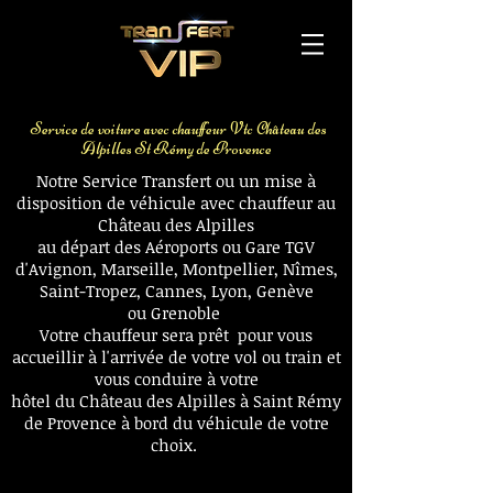
Voiture avec chauffeur aéroport Avignon
Gare TGV
Service de voiture avec chauffeur Vtc Château des
Alpilles St Rémy de Provence
Notre Service Transfert ou un mise à
disposition de véhicule avec chauffeur au
Château des Alpilles
au départ des Aéroports ou Gare TGV
d'Avignon, Marseille,
Montpellier
,
Nîmes
,
Saint-Tropez, Cannes, Lyon, Genève
ou
Grenoble
Votre chauffeur sera prêt pour vous
accueillir à l'arrivée de votre vol ou train et
vous conduire à votre
hôtel du Château des Alpilles à Saint Rémy
de Provence à bord du véhicule de votre
choix.
Voiture avec chauffeur aéroport Avignon
Gare TGV