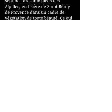
sept hectares aux pieds des
Alpilles, en lisière de Saint Rémy
de Provence dans un cadre de
végétation de toute beauté. Ce qui
compte ici, c’est sans nul doute le
charme.
contact hôtel Château des Alpilles
1392 Route du Rougadou, 13210
Saint-Rémy-de-Provence
Tel:
+33(0)4 90 92 03 33
Web
site:
https://chateaudesalpilles.co
m/
Réservation Chauffeur Château de Alpilles
Location de voiture avec chauffeur
Avignon
|
Marseille
|
Cannes
|
St Tropez
|
Nîmes
|
Montpellier
|
Grenoble
|
Courchevel
|
Megève
|
Lyon
|
Val d'Isère
Réservation 24h/24
{Cliquer ICI}
|
Information -Tel
+33(0)6 61 59 13 23
| Mail:
contact@transfertvip.fr