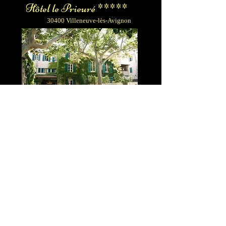
Hôtel le Prieuré *****
30400 Villeneuve-lès-Avignon
Notre Service Voiture avec
chauffeur disponible 24h/24 au
départ de l'aéroport d'
Avignon
,
Marseille
,
Nîmes
,
Montpellier
ou
Cannes
pour l'
hôtel le Prieuré
à
Villeneuve les Avignon.
Information Hôtel Le Prieuré...
Hôtel Auberge de