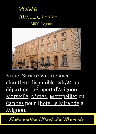
Hôtel la
Mirande *****
84000 Avignon
Notre Service Voiture avec
chauffeur disponible 24h/24 au
départ de l'aéroport d'
Avignon
,
Marseille
,
Nîmes
,
Montpellier
ou
Cannes
pour l'
hôtel le Mirande
à
Avignon.
Information Hôtel La Mirande...