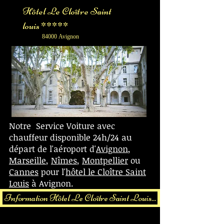
Hôtel Le Cloître Saint
louis *****
84000 Avignon
Notre Service Voiture avec
chauffeur disponible 24h/24 au
départ de l'aéroport d'
Avignon
,
Marseille
,
Nîmes
,
Montpellier
ou
Cannes
pour l'
hôtel le Cloître Saint
Louis
à Avignon.
Information Hôtel Le Cloître Saint Louis...