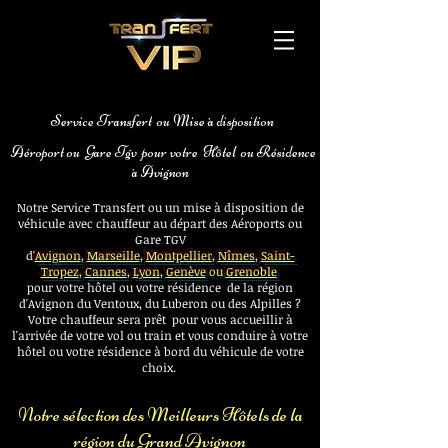
Voiture avec chauffeur aéroport Avignon
Gare TGV
Service Transfert ou Mise à disposition
Aéroport ou Gare Tgv pour votre Hôtel ou Résidence
à Avignon
Notre Service Transfert ou un mise à disposition de
véhicule avec chauffeur au départ des Aéroports ou
Gare TGV
d'
Avignon
,
Marseille
,
Montpellier
,
Nîmes
,
Saint-
Tropez
,
Cannes
,
Lyon
,
Genève
ou
Grenoble
pour votre hôtel ou votre résidence de la région
d'Avignon du Ventoux, du Luberon ou des Alpilles ?
Votre chauffeur sera prêt pour vous accueillir à
l'arrivée de votre vol ou train et vous conduire à votre
hôtel ou votre résidence à bord du véhicule de votre
choix.
Voiture avec chauffeur aéroport Avignon Gare TGV
Notre sélection des Meilleurs Hôtels de la
région du Grand Avignon