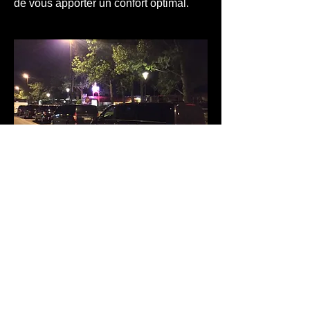
de vous apporter un confort optimal.
Voiture avec chauffeur de Mariage
Joucas
Le Tapis
Rouge