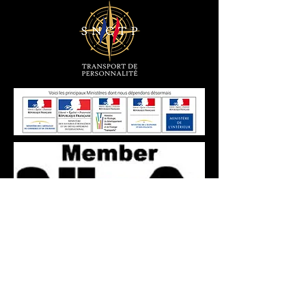
Information et réservation 24h/24 - Mr
BARIKA: Tel
+33(0)6 61 59 13 23
contact
Mail Box :
contact@transfertvip.fr
SAS au capital de 50 000 € - SIRET :
799 771
456 00016
- Code NAF : 4932Z - N° TVA
Intracommunautaire : FR 777
9977 1456
-