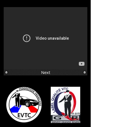
aéroport
Saint Saturnin les Apt
Gare TGV
Next