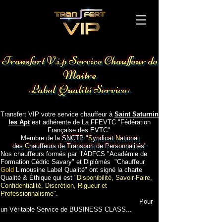
Voiture avec chauffeur aéroport Avignon
Gare TGV
Transfert V.i.p Service Chauffeur de
Maitre
Label Qualité Service+
Transport gare aéroport hotel Avignon
Transfert VIP votre service chauffeur à
Saint Saturnin
les Apt
est adhérente de La FFEVTC "Fédération
Française des EVTC".
Membre de la
SNCTP "
S
yndicat
N
ational
des
C
hauffeurs de
T
ransport de
P
ersonnalités"
Nos chauffeurs formés par l'ADFCS "Académie de
Formation Cédric Savary" et Diplômés "Chauffeur
Gold
Limousine Label Qualité" ont signé la charte
Qualité & Éthique qui est
"Disponibilité, Savoir-Faire,
Confidentialité, Discrétion, Rigueur et
Professionnalisme"
.
Pour
un Véritable Service de BUSINESS CLASS...
Voiture avec chauffeur à Saint Saturnin les Apt