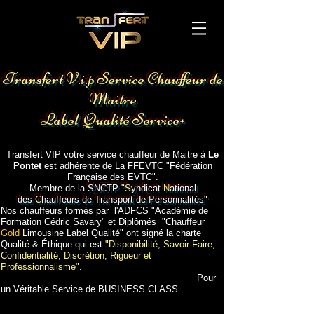
Voiture avec chauffeur aéroport Avignon
Gare TGV
Transfert V.i.p Service Chauffeur de
Maitre
Label Qualité Service+
Transport gare aéroport hotel Avignon
Transfert VIP votre service chauffeur de Maitre à
Le
Pontet
est adhérente de La FFEVTC "Fédération
Française des EVTC".
Membre de la
SNCTP "
S
yndicat
N
ational
des
C
hauffeurs de
T
ransport de
P
ersonnalités"
Nos chauffeurs formés par l'ADFCS "Académie de
Formation Cédric Savary" et Diplômés "Chauffeur
Gold
Limousine Label Qualité" ont signé la charte
Qualité & Éthique qui est
"Disponibilité, Savoir-Faire,
Confidentialité, Discrétion, Rigueur et
Professionnalisme"
.
Pour
un Véritable Service de BUSINESS CLASS...
Voiture avec chauffeur
Le Pontet
aéroport
Gare
TGV