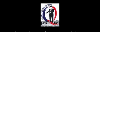
Information et réservation 24h/24 - Mr
BARIKA: Tel
+33(0)6 61 59 13 23
contact
Mail Box :
contact@transfertvip.fr
SAS au capital de 50 000 € - SIRET :
799
771 456 00016
- Code NAF : 4932Z - N°
TVA Intracommunautaire : FR 777
9977
1456
- RCS Avignon B
799 771 456
Carte Professionnelle N°: 13/84/23 - N°
d'Immatriculation Registre VTC: EVTC
084161246
- Assurance MMA illimité N°
129831621
A
Location de voiture avec chauffeur
Avignon
|
Marseille
|
Cannes
|
St Tropez
|
Nîmes
|
Montpellier
|
Grenoble
|
Courchevel
|
Megève
|
Lyon
|
Val d'Isère
Réservation 24h/24
{Cliquer ICI}
|