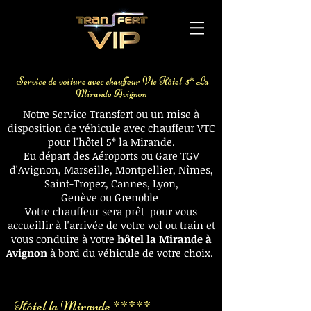
Voiture avec chauffeur aéroport Avignon
Gare TGV
Service de voiture avec chauffeur Vtc Hôtel 5* La
Mirande Avignon
Notre Service Transfert ou un mise à
disposition de véhicule avec chauffeur VTC
pour l'hôtel 5* la Mirande.
Eu départ des Aéroports ou Gare TGV
d'Avignon, Marseille,
Montpellier
,
Nîmes
,
Saint-Tropez
,
Cannes
,
Lyon
,
Genève
ou
Grenoble
Votre chauffeur sera prêt pour vous
accueillir à l'arrivée de votre vol ou train et
vous conduire à votre
hôtel la Mirande à
Avignon
à bord du véhicule de votre choix.
Voiture avec chauffeur aéroport Avignon
Gare TGV
Hôtel la Mirande *****