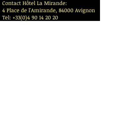
Contact Hôtel La Mirande:
4 Place de l'Amirande, 84000 Avignon
Tel:
+33(0)4 90 14 20 20
Web site:
https://www.la-
mirande.fr/fr/
Réservation Chauffeur Hôtel la Mirande
Location de voiture avec chauffeur
Avignon
|
Marseille
|
Cannes
|
St Tropez
|
Nîmes
|
Montpellier
|
Grenoble
|
Courchevel
|
Megève
|
Lyon
|
Val d'Isère
Réservation 24h/24
{Cliquer ICI}
|
Information -Tel
+33(0)6 61 59 13 23
| Mail:
contact@transfertvip.fr